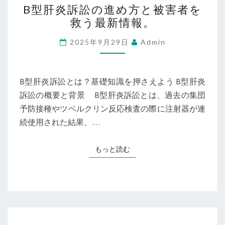
B型肝炎訴訟の進め方と被害者を
型
救う最新情報。
肝
炎
2025年9月29日
Admin
訴
訟
の
B型肝炎訴訟とは？基礎知識を押さえよう B型肝炎
進
訴訟の概要と背景 B型肝炎訴訟とは、過去の集団
め
予防接種やツベルクリン反応検査の際に注射器が連
方
続使用された結果、…
と
被
もっと読む
もっと読む
害
者
を
救
う