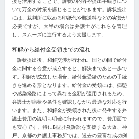
援を活用することで、訴状の内容や提出手続きにつ
いて万全の対策を講じることができます。訴状提出
には、裁判所に収める印紙代や郵送料などの実費が
必要ですが、大半の場合は弁護士がこれらを管理
し、スムーズに進行するよう支援します。
和解から給付金受領までの流れ
訴状提出後、和解交渉が行われ、国との間で給付
金に関する合意が成立すると、解決まであと一歩で
す。和解が成立した場合、給付金受給のための手続
きを進める形となります。給付金の受領には、病態
や感染経路によって異なる金額が適用されるため、
弁護士が病状や条件を確認しながら最適な対応を行
います。また、和解金が受領された後に発生する弁
護士費用の説明も明確に行われますので、費用面で
も安心です。特にB型肝炎訴訟を支援する大阪、神
戸、京都の弁護士事務所では、過去の豊富な成功例