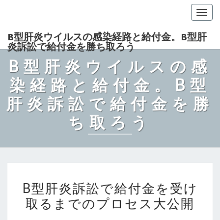
Togg
navig
B型肝炎ウイルスの感染経路と給付金。B型肝
炎訴訟で給付金を勝ち取ろう
B型肝炎ウイルスの感
染経路と給付金。B型
肝炎訴訟で給付金を勝
ち取ろう
B
B型肝炎訴訟で給付金を受け
型
取るまでのプロセス大公開
肝
炎