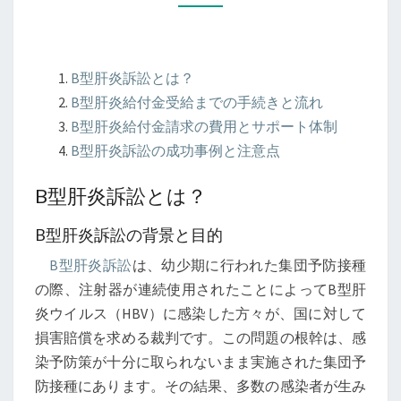
訴
訟
で
B型肝炎訴訟とは？
給
B型肝炎給付金受給までの手続きと流れ
付
B型肝炎給付金請求の費用とサポート体制
金
B型肝炎訴訟の成功事例と注意点
を
受
B型肝炎訴訟とは？
け
B型肝炎訴訟の背景と目的
取
る
B型肝炎訴訟
は、幼少期に行われた集団予防接種
ま
の際、注射器が連続使用されたことによってB型肝
で
炎ウイルス（HBV）に感染した方々が、国に対して
の
損害賠償を求める裁判です。この問題の根幹は、感
プ
染予防策が十分に取られないまま実施された集団予
ロ
防接種にあります。その結果、多数の感染者が生み